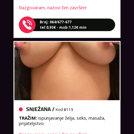
Razgovaram, nazovi čim završim!
Broj: 064/677-677
tel:0,93€ - mob:1,12€ min
SNJEŽANA /
Kod #119
TRAŽIM:
ispunjavanje želja, seks, masaža,
prijateljstvo
Razgovaram, nazovi čim završim!