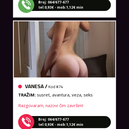
tel:0,93€ - mob:1,12€ min
VANESA /
Kod #74
TRAŽIM:
susret, avantura, veza, seks
Razgovaram, nazovi čim završim!
Broj: 064/677-677
tel:0,93€ - mob:1,12€ min