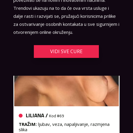
povezivati se na novim i inovativnim načinima.
Trendovi ukazuju na to da će ova vrsta usluge i
dalje rasti i razvijati se, pružajući korisnicima prilike
za ostvarivanje osobnih kontakata u sve sigurnijem i
otvorenijem online okruženju.
VIDI SVE CURE
LILIANA /
Kod #69
TRAŽIM:
ljubav, veza, napaljivanje, razmjena
slika