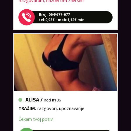
Broj: 064/677-677
tel:0,93€ - mob:1,12€ min
ALISA /
Kod #106
TRAŽIM:
razgovori, upoznavanje
Čekam tvoj poziv
Broj: 064/677-677