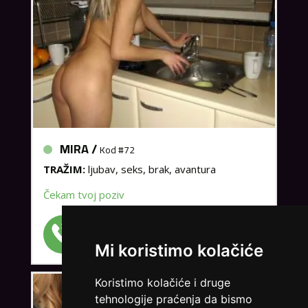
MIRA /
Kod #72
TRAŽIM:
ljubav, seks, brak, avantura
Čekam tvoj poziv
Broj: 064/677-677
tel:0,93€ - mob:1,12€ min
Mi koristimo kolačiće
Koristimo kolačiće i druge
tehnologije praćenja da bismo