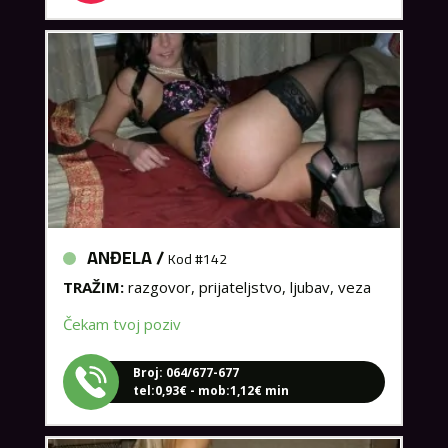
ANĐELA /
Kod #142
TRAŽIM:
razgovor, prijateljstvo, ljubav, veza
Čekam tvoj poziv
Broj: 064/677-677
tel:0,93€ - mob:1,12€ min