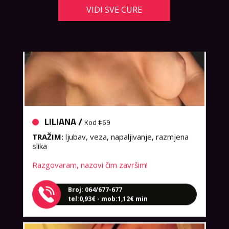
VIDI SVE CURE
LILIANA /
Kod #69
TRAŽIM:
ljubav, veza, napaljivanje, razmjena
slika
Razgovaram, nazovi čim završim!
Broj: 064/677-677
tel:0,93€ - mob:1,12€ min