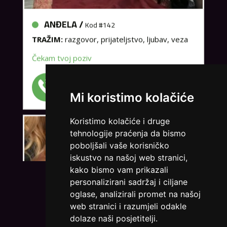
ANĐELA /
Kod #142
TRAŽIM:
razgovor, prijateljstvo, ljubav, veza
Čekam tvoj poziv
Broj: 064/677-677
tel:0,93€ - mob:1,12€ min
Mi koristimo kolačiće
Koristimo kolačiće i druge
tehnologije praćenja da bismo
poboljšali vaše korisničko
iskustvo na našoj web stranici,
kako bismo vam prikazali
personalizirani sadržaj i ciljane
VIDI SVE CURE
oglase, analizirali promet na našoj
web stranici i razumjeli odakle
dolaze naši posjetitelji.
LILIANA /
Kod #69