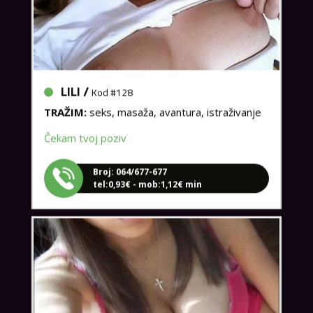
LILI /
Kod #128
TRAŽIM:
seks, masaža, avantura, istraživanje
Čekam tvoj poziv
Broj: 064/677-677
tel:0,93€ - mob:1,12€ min