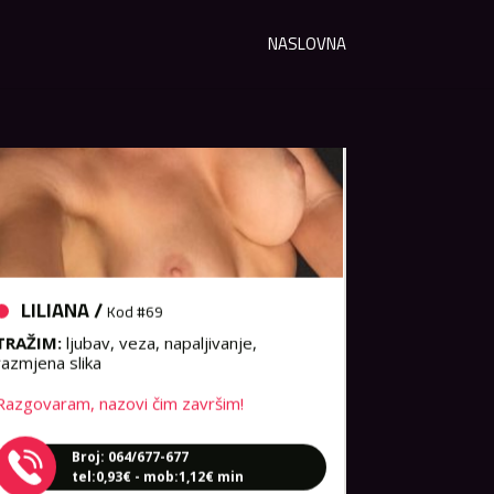
NASLOVNA
LILIANA /
Kod #69
TRAŽIM:
ljubav, veza, napaljivanje,
razmjena slika
Razgovaram, nazovi čim završim!
Broj: 064/677-677
tel:0,93€ - mob:1,12€ min