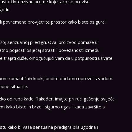
spuštati intenzivne arome koje, ako se previše
agodu.
 ili povremeno provjetrite prostor kako biste osigurali
šoj senzualnoj predigri. Ovaj proizvod pomaže u
atno pojačati osjećaj strasti i povezanosti između
 trajati duže, omogućujući vam da u potpunosti uživate
jekom romantičnih kupki, budite dodatno oprezni s vodom.
odne situacije.
leko od ruba kade. Također, imajte pri ruci gašenje svijeća
m kako biste ih brzo i sigurno ugasili kada završite s
stu kako bi vaša senzualna predigra bila ugodna i