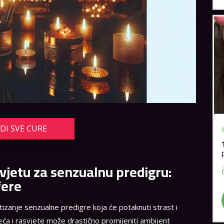
IDI SVE CURE
asvjetu za senzualnu predigru:
fere
tizanje senzualne predigre koja će potaknuti strast i
ća i rasvjete može drastično promijeniti ambijent