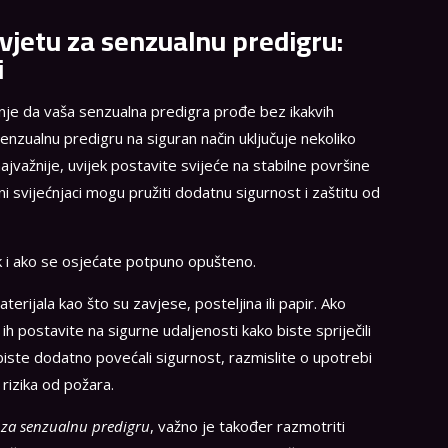
asvjetu za senzualnu predigru:
i
uranje da vaša senzualna predigra prođe bez ikakvih
senzualnu predigru na siguran način uključuje nekoliko
ajvažnije, uvijek postavite svijeće na stabilne površine
eni svijećnjaci mogu pružiti dodatnu sigurnost i zaštitu od
k i ako se osjećate potpuno opušteno.
terijala kao što su zavjese, posteljina ili papir. Ako
 ih postavite na sigurne udaljenosti kako biste spriječili
iste dodatno povećali sigurnost, razmislite o upotrebi
 rizika od požara.
tu za senzualnu predigru
, važno je također razmotriti