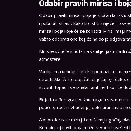
Odabir pravih mirisa i boj
Odabir pravih mirisa i boja je ključan korak u 
i pobuditi strast. Kako koristiti svijeće i ras
mirisa i boja koje će se koristiti. Mirisi imaj
važno odabrati one koji će najbolje odgovarati
Mirisne svijeće s notama vanilije, jasmina ili 
atmosfere.
Vanilija ima umirujući efekt i pomaže u smanjen
strasti. Ako želite pojačati osjećaj egzotike, s
stvoriti topao i senzualan ambijent koji će do
Boje također igraju važnu ulogu u stvaranju 
potiče strast i uzbuđenje, dok narančasta može
Ako preferirate mirniji i opušteniji ugođaj, plav
Kombinacija ovih boja može stvoriti savršeni 