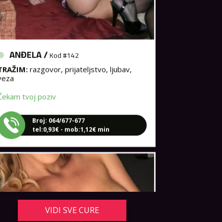
ANĐELA /
Kod #142
TRAŽIM:
razgovor, prijateljstvo, ljubav,
veza
Čekam tvoj poziv
Broj: 064/677-677
tel:0,93€ - mob:1,12€ min
VIDI SVE CURE