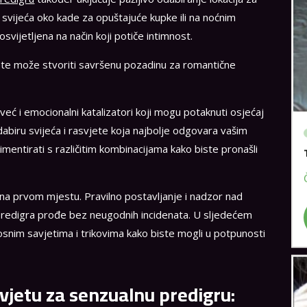
u svijeća oko kade za opuštajuće kupke ili na noćnim
svijetljena na način koji potiče intimnost.
jete može stvoriti savršenu pozadinu za romantične
 već i emocionalni katalizatori koji mogu potaknuti osjećaj
dabiru svijeća i rasvjete koja najbolje odgovara vašim
mentirati s različitim kombinacijama kako biste pronašli
 na prvom mjestu. Pravilno postavljanje i nadzor nad
predigra prođe bez neugodnih incidenata. U sljedećem
snim savjetima i trikovima kako biste mogli u potpunosti
asvjetu za senzualnu predigru: