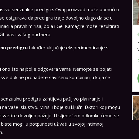
ustvo senzualne predigre. Ovaj proizvod može pomoći u
me se osigurava da predigra traje dovoljno dugo da se u
nacija pravih mirisa, boja i Gel Kamagre može rezultirati
ti vas i vašeg partnera.
alnu predigru
također uključuje eksperimentiranje s
ći ono što najbolje odgovara vama. Nemojte se bojati
ma sve dok ne pronađete savršenu kombinaciju koja će
enzualnu predigru zahtijeva pažljivo planiranje i
a vaše iskustvo. Mirisi i boje su ključni faktori koji mogu
posvetite dovoljno pažnje. U sljedećem odlomku ćemo se
 biste mogli u potpunosti uživati u svojoj intimnoj
i.