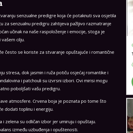
a
stvaranju senzualne predigre koja će potaknuti sva osjetila
vjetu za senzualnu predigru zahtijeva pažljivo razmatranje
u moćan učinak na naše raspoloženje i emocije, stoga je
 vašem cilju.
ruže često se koriste za stvaranje opuštajuće i romantične
ju stresa, dok jasmin i ruža potiču osjećaj romantike i
andalovina i patchouli su izvrsni izbori. Ovi mirisi mogu
datno poboljšati vašu predigru.
prave atmosfere. Crvena boja je poznata po tome što
 dodati toplinu i energiju.
a i zelena su odličan izbor jer umiruju i opuštaju.
balans između uzbuđenja i opuštenosti.