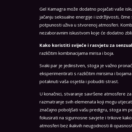
Gel Kamagra može dodatno pojačati vaše isk
jačanju seksualne energije i izdržljivosti, či
potpunosti uživa u stvorenoj atmosferi. Kombi
nezaboravnim iskustvom koje će dodatno zbliži
Kako koristiti svijeće i rasvjetu za senzu
različitim kombinacijama mirisa i boja.
Svaki par je jedinstven, stoga je važno prona
eksperimentirati s različitim mirisima i boja
potaknuti vaša osjetila i pobuditi strast.
U konačnici, stvaranje savršene atmosfere za s
razmatranje svih elemenata koji mogu utjecati n
značajno poboljšati vašu predigru, stoga im 
fokusirati na sigurnosne savjete i trikove kako
atmosferi bez ikakvih neugodnosti ili opasnost