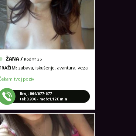
ŽANA /
Kod #135
TRAŽIM:
zabava, iskušenje, avantura, veza
Čekam tvoj poziv
Broj: 064/677-677
tel:0,93€ - mob:1,12€ min