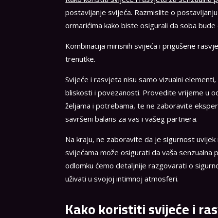
postavljanje svijeća. Razmislite o postavljanj
ormarićima kako biste osigurali da soba bude o
Kombinacija mirisnih svijeća i prigušene rasv
trenutke.
Svijeće i rasvjeta nisu samo vizualni elementi,
bliskosti i povezanosti. Provedite vrijeme u o
željama i potrebama, te ne zaboravite eksperi
savršeni balans za vas i vašeg partnera.
Na kraju, ne zaboravite da je sigurnost uvijek
svijećama može osigurati da vaša senzualna 
odlomku ćemo detaljnije razgovarati o sigurno
uživati u svojoj intimnoj atmosferi.
Kako koristiti svijeće i r