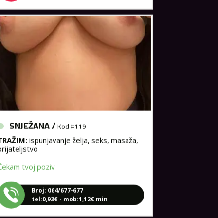
SNJEŽANA /
Kod #119
TRAŽIM:
ispunjavanje želja, seks, masaža,
prijateljstvo
Čekam tvoj poziv
Broj: 064/677-677
tel:0,93€ - mob:1,12€ min