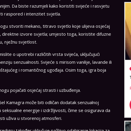
imnijim. Da biste razumjeli kako koristiti svijeće i rasvjetu
i raspored i intenzitet svjetla.
gu stvoriti mekano, titravo svjetlo koje ulijeva osjećaj
, direktne izvore svjetla; umjesto toga, koristite difuzne
nu, nježnu svjetlost.
lite o upotrebi različitih vrsta svijeća, uključujući
ziju senzualnosti. Svijeće s mirisom vanilije, lavande ili
uštajućeg i romantičnog ugođaja. Osim toga, igra boja
ogu pojačati osjećaj strasti i uzbuđenja.
 Gel Kamagra može biti odličan dodatak senzualnoj
seksualne energije i izdržljivosti, čime se osigurava da
ti uživa u stvorenoj atmosferi.
predigru
također uključuje pažljivo odabiranje lokacija za