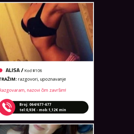
ALISA /
Kod #106
TRAŽIM:
razgovori, upoznavanje
Razgovaram, nazovi čim završim!
Broj: 064/677-677
tel:0,93€ - mob:1,12€ min