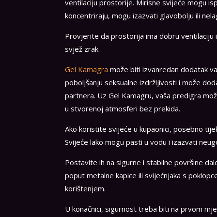
ventilaciju prostorije. Mirisne svijeće mogu i
koncentriraju, mogu izazvati glavobolju ili nel
Provjerite da prostorija ima dobru ventilaciju
svjež zrak.
Gel Kamagra
može biti izvanredan dodatak va
poboljšanju seksualne izdržljivosti i može dod
partnera. Uz Gel Kamagru, vaša predigra može
u stvorenoj atmosferi bez prekida.
Ako koristite svijeće u kupaonici, posebno ti
Svijeće lako mogu pasti u vodu i izazvati neug
Postavite ih na sigurne i stabilne površine da
poput metalne kapice ili svijećnjaka s poklopce
korištenjem.
U konačnici, sigurnost treba biti na prvom mje