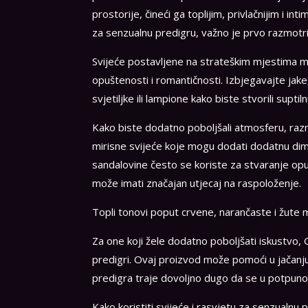
prostorije, čineći ga toplijim, privlačnijim i int
za senzualnu predigru, važno je prvo razmotrit
Svijeće postavljene na strateškim mjestima mo
opuštenosti i romantičnosti. Izbjegavajte jake
svjetiljke ili lampione kako biste stvorili suptil
Kako biste dodatno poboljšali atmosferu, razmis
mirisne svijeće koje mogu dodati dodatnu dimen
sandalovine često se koriste za stvaranje op
može imati značajan utjecaj na raspoloženje.
Topli tonovi poput crvene, narančaste i žute m
Za one koji žele dodatno poboljšati iskustvo,
predigri. Ovaj proizvod može pomoći u jačanju 
predigra traje dovoljno dugo da se u potpunos
Kako koristiti svijeće i rasvjetu za senzualnu 