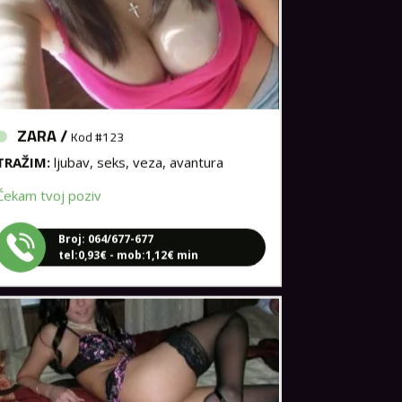
ZARA /
Kod #123
TRAŽIM:
ljubav, seks, veza, avantura
Čekam tvoj poziv
Broj: 064/677-677
tel:0,93€ - mob:1,12€ min